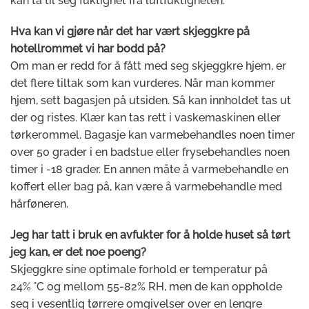
kan ta til seg fuktighet fra luftfuktigheten.
Hva kan vi gjøre når det har vært skjeggkre på
hotellrommet vi har bodd på?
Om man er redd for å fått med seg skjeggkre hjem, er
det flere tiltak som kan vurderes. Når man kommer
hjem, sett bagasjen på utsiden. Så kan innholdet tas ut
der og ristes. Klær kan tas rett i vaskemaskinen eller
tørkerommel. Bagasje kan varmebehandles noen timer
over 50 grader i en badstue eller frysebehandles noen
timer i -18 grader. En annen måte å varmebehandle en
koffert eller bag på, kan være å varmebehandle med
hårføneren.
Jeg har tatt i bruk en avfukter for å holde huset så tørt
jeg kan, er det noe poeng?
Skjeggkre sine optimale forhold er temperatur på
24% °C og mellom 55-82% RH, men de kan oppholde
seg i vesentlig tørrere omgivelser over en lengre