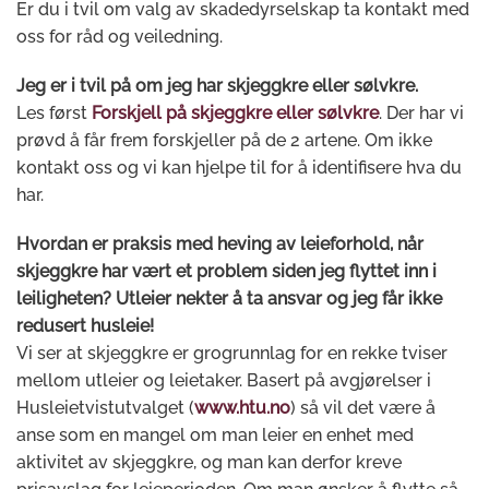
Er du i tvil om valg av skadedyrselskap ta kontakt med
oss for råd og veiledning.
Jeg er i tvil på om jeg har skjeggkre eller sølvkre.
Les først
Forskjell på skjeggkre eller sølvkre
. Der har vi
prøvd å får frem forskjeller på de 2 artene. Om ikke
kontakt oss og vi kan hjelpe til for å identifisere hva du
har.
Hvordan er praksis med heving av leieforhold, når
skjeggkre har vært et problem siden jeg flyttet inn i
leiligheten? Utleier nekter å ta ansvar og jeg får ikke
redusert husleie!
Vi ser at skjeggkre er grogrunnlag for en rekke tviser
mellom utleier og leietaker. Basert på avgjørelser i
Husleietvistutvalget (
www.htu.no
) så vil det være å
anse som en mangel om man leier en enhet med
aktivitet av skjeggkre, og man kan derfor kreve