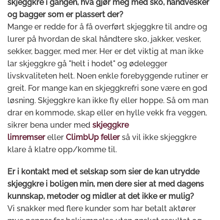
skjeggkre i gangen, hva gjør meg med sko, håndvesker
og bagger som er plassert der?
Mange er redde for å få overført skjeggkre til andre og
lurer på hvordan de skal håndtere sko, jakker, vesker,
sekker, bagger, med mer. Her er det viktig at man ikke
lar skjeggkre gå "helt i hodet" og ødelegger
livskvaliteten helt. Noen enkle forebyggende rutiner er
greit. For mange kan en skjeggkrefri sone være en god
løsning. Skjeggkre kan ikke fly eller hoppe. Så om man
drar en kommode, skap eller en hylle vekk fra veggen,
sikrer bena under med
skjeggkre
limremser
eller
ClimbUp feller
så vil ikke skjeggkre
klare å klatre opp/komme til.
Er i kontakt med et selskap som sier de kan utrydde
skjeggkre i boligen min, men dere sier at med dagens
kunnskap, metoder og midler at det ikke er mulig?
Vi snakker med flere kunder som har betalt aktører