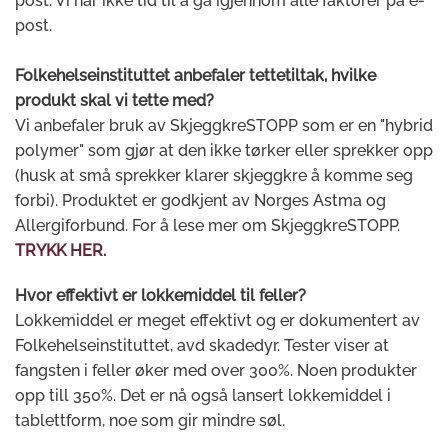
post. Vi har ikke tid til å gå igjennom alle faktorer på e-
post.
Folkehelseinstituttet anbefaler tettetiltak, hvilke
produkt skal vi tette med?
Vi anbefaler bruk av SkjeggkreSTOPP som er en "hybrid
polymer" som gjør at den ikke tørker eller sprekker opp
(husk at små sprekker klarer skjeggkre å komme seg
forbi). Produktet er godkjent av Norges Astma og
Allergiforbund. For å lese mer om SkjeggkreSTOPP.
TRYKK HER.
Hvor effektivt er lokkemiddel til feller?
Lokkemiddel er meget effektivt og er dokumentert av
Folkehelseinstituttet, avd skadedyr. Tester viser at
fangsten i feller øker med over 300%. Noen produkter
opp till 350%. Det er nå også lansert lokkemiddel i
tablettform, noe som gir mindre søl.