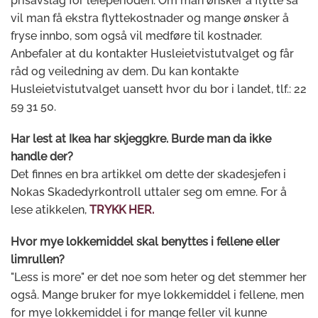
prisavslag for leieperioden. Om man ønsker å flytte så
vil man få ekstra flyttekostnader og mange ønsker å
fryse innbo, som også vil medføre til kostnader.
Anbefaler at du kontakter Husleietvistutvalget og får
råd og veiledning av dem. Du kan kontakte
Husleietvistutvalget uansett hvor du bor i landet, tlf.: 22
59 31 50.
Har lest at Ikea har skjeggkre. Burde man da ikke
handle der?
Det finnes en bra artikkel om dette der skadesjefen i
Nokas Skadedyrkontroll uttaler seg om emne. For å
lese atikkelen,
TRYKK HER.
Hvor mye lokkemiddel skal benyttes i fellene eller
limrullen?
"Less is more" er det noe som heter og det stemmer her
også. Mange bruker for mye lokkemiddel i fellene, men
for mye lokkemiddel i for mange feller vil kunne