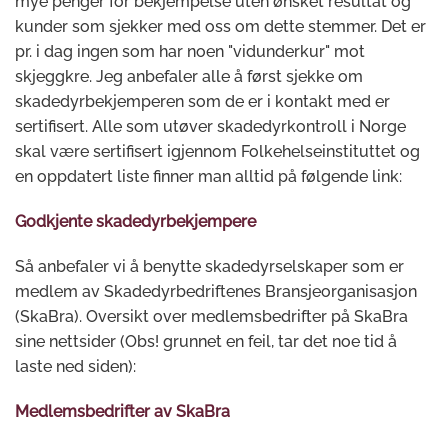
mye penger for bekjempelse uten ønsket resultat og
kunder som sjekker med oss om dette stemmer. Det er
pr. i dag ingen som har noen "vidunderkur" mot
skjeggkre. Jeg anbefaler alle å først sjekke om
skadedyrbekjemperen som de er i kontakt med er
sertifisert. Alle som utøver skadedyrkontroll i Norge
skal være sertifisert igjennom Folkehelseinstituttet og
en oppdatert liste finner man alltid på følgende link:
Godkjente skadedyrbekjempere
Så anbefaler vi å benytte skadedyrselskaper som er
medlem av Skadedyrbedriftenes Bransjeorganisasjon
(SkaBra). Oversikt over medlemsbedrifter på SkaBra
sine nettsider (Obs! grunnet en feil, tar det noe tid å
laste ned siden):
Medlemsbedrifter av SkaBra