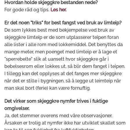
Hvordan holde skjeggkre bestanden nede?
For gode råd og tips.
Les her.
Er det noen "triks" for best fangst ved bruk av limteip?
De som lykkes best med bekjempelse ved bruk av
skjeggkre limteip er de som utplasserer teipen foran
alle lister i alle rom med lokkemiddel. Det benyttes da
mange meter, men poenget med limteip er å lage et
"sperrebelte" slik at uansett hvor skjeggkre går i
bebelsesrom eller lokkes ut, så blir dem fanget i teipen.
I tillegg kan det opplyses at det fanges mer skjeggkre
når det er stille i bygningen. så å legge ut leimteip når
man skal bort (ferie) kan være fornuftig.
Det virker som skjeggkre nymfer trives i fuktige
omgivelser.
Ja, det stemmer overens med våre observasjoner.
Årsaken er trolig at nymfer ikke har utviklet skallet som